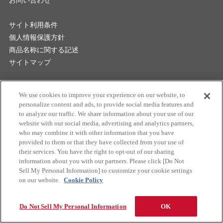
お問い合わせ
サイト利用条件
個人情報保護方針
商品名称に関する記述
サイトマップ
マクセル株式会社
We use cookies to improve your experience on our website, to
personalize content and ads, to provide social media features and
to analyze our traffic. We share information about your use of our
website with our social media, advertising and analytics partners,
who may combine it with other information that you have
provided to them or that they have collected from your use of
their services. You have the right to opt-out of our sharing
お問い合わせ
information about you with our partners. Please click [Do Not
Sell My Personal Information] to customize your cookie settings
on our website.
Cookie Policy
Do Not Sell My Personal Information
OK
Copyright
2026 Maxell Frontier Co., Ltd. All rights reserved.