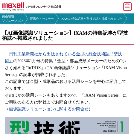
マ
画像認識
展示会・セミナー
iXAMの特集記事が型技術誌へ掲載されました
マクセルフロンティア トップ
ソリューション
【AI画像認識ソリューション】iXAMの特集記事が型技
会社情報
術誌へ掲載されました
製品・
サービス
日刊工業新聞社から出版されている金型の総合技術誌『型技
よくある
ご質問(FAQ)
術』
の2023年1月号の特集「金型・部品成形メーカーのための“小
さく始める”IoT/DX」にAI画像認識ソリューション「iXAM Vision
採用情報
Series」の記事が掲載されました。
この記事では金型・成形品のおける活用シーンを中心に紹介して
お問い合わせ
おります。
そのほかの活用シーンもありますので、「iXAM Vision Series」に
English
ご興味のある方は弊社までお問合せください。
（
画像認識ソリューションに関するお問合せ
）