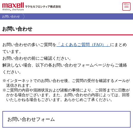
マ
お問い合わせ
マクセルフロンティア トップ
お問い合わせ
会社情報
お問い合わせの多いご質問を
「よくあるご質問（FAQ）」
にまとめ
製品・
サービス
ています。
お問い合わせの前にご確認ください。
よくある
ご質問(FAQ)
解決しない場合、以下の各お問い合わせフォームページからご連絡
ください。
採用情報
インターネットでのお問い合わせ後、ご質問の受付を確認するメールが
お問い合わせ
送信されます。
ご質問の内容や混雑状況および諸般の事情により、ご回答までに日数が
かかる場合がございます。また、お問い合わせの内容によっては、回答
English
いたしかねる場合もございます。あらかじめご了承ください。
お問い合わせフォーム