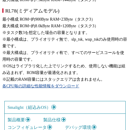
RL78(ミディアムモデル)
最小構成 ROM=約900Byte RAM=23Byte（タスク3）
最大構成 ROM=約8.0kByte RAM=120Byte（タスク3）
※タスク数3を想定した場合の容量となります。
※最小構成は、プライオリティ無で、slp_tsk, wup_tskのみ使用時の容
量です。
※最大構成は、プライオリティ有で、すべてのサービスコールを使
用時の容量です。
※OSはライブラリ化した上でリンクするため、使用しない機能は組
み込まれず、ROM容量が最適化されます。
※記載のRAM容量にはスタックエリアは含まれません。
各CPU毎の詳細な性能情報をダウンロード
Smalight（組込みOS）
製品概要
製品仕様
コンフィギュレータ
デバッグ環境