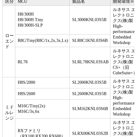
区分
MCU
製品名
開発環境※
ルネサス エ
H8/300H
レクトロニ
H8/300H Tiny
SL3000KNL03S5B
クス(株)製
H8/300H-SLP
High-
performance
ロー
Embedded
R8C/Tiny(R8C/1x,2x,3x,Lx)
SLR8C1KNL03S6B
エン
Workshop
ド
ルネサス エ
レクトロニ
RL78
SLRL78KNL03SAB
クス(株)製
CS+（旧
CubeSuite+
ルネサス エ
H8S/2000
SL2000KNL03S5B
レクトロニ
クス(株)製
H8S/2600
SL2600KNL03S5B
High-
performance
M16C/Tiny(2x)
ミド
SLM162KNL03S6B
Embedded
M16C/3x,6x
ルレ
Workshop
ンジ
ルネサス エ
レクトロニ
RXファミリ
SLRX00KNL03S2B
クス(株)製
（RX100,RX200,RX600）