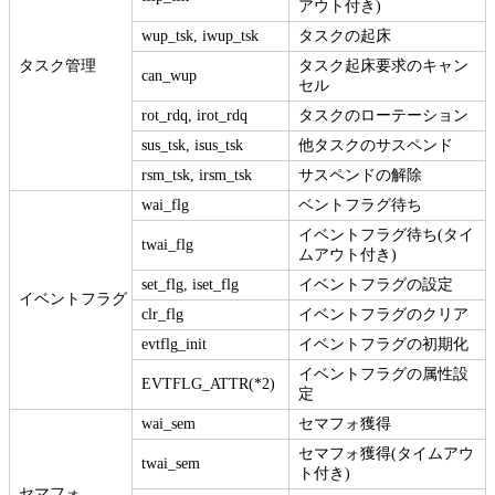
アウト付き)
wup_tsk, iwup_tsk
タスクの起床
タスク管理
タスク起床要求のキャン
can_wup
セル
rot_rdq, irot_rdq
タスクのローテーション
sus_tsk, isus_tsk
他タスクのサスペンド
rsm_tsk, irsm_tsk
サスペンドの解除
wai_flg
ベントフラグ待ち
イベントフラグ待ち(タイ
twai_flg
ムアウト付き)
set_flg, iset_flg
イベントフラグの設定
イベントフラグ
clr_flg
イベントフラグのクリア
evtflg_init
イベントフラグの初期化
イベントフラグの属性設
EVTFLG_ATTR(*2)
定
wai_sem
セマフォ獲得
セマフォ獲得(タイムアウ
twai_sem
ト付き)
セマフォ