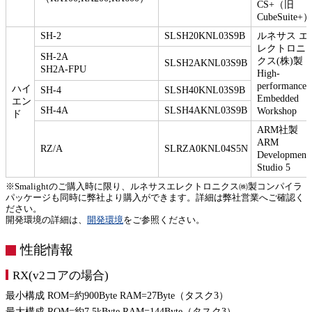
CS+（旧
CubeSuite+
SH-2
SLSH20KNL03S9B
ルネサス エ
レクトロニ
SH-2A
クス(株)製
SLSH2AKNL03S9B
SH2A-FPU
High-
performance
ハイ
SH-4
SLSH40KNL03S9B
Embedded
エン
SH-4A
SLSH4AKNL03S9B
Workshop
ド
ARM社製
ARM
RZ/A
SLRZA0KNL04S5N
Development
Studio 5
※Smalightのご購入時に限り、ルネサスエレクトロニクス㈱製コンパイラ
パッケージも同時に弊社より購入ができます。詳細は弊社営業へご確認く
ださい。
開発環境の詳細は、
開発環境
をご参照ください。
性能情報
RX(v2コアの場合)
最小構成 ROM=約900Byte RAM=27Byte（タスク3）
最大構成 ROM=約7.5kByte RAM=144Byte（タスク3）