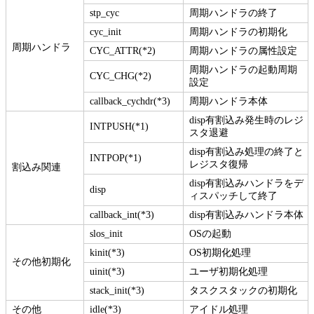
stp_cyc
周期ハンドラの終了
cyc_init
周期ハンドラの初期化
周期ハンドラ
CYC_ATTR(*2)
周期ハンドラの属性設定
周期ハンドラの起動周期
CYC_CHG(*2)
設定
callback_cychdr(*3)
周期ハンドラ本体
disp有割込み発生時のレジ
INTPUSH(*1)
スタ退避
disp有割込み処理の終了と
INTPOP(*1)
レジスタ復帰
割込み関連
disp有割込みハンドラをデ
disp
ィスパッチして終了
callback_int(*3)
disp有割込みハンドラ本体
slos_init
OSの起動
kinit(*3)
OS初期化処理
その他初期化
uinit(*3)
ユーザ初期化処理
stack_init(*3)
タスクスタックの初期化
その他
idle(*3)
アイドル処理