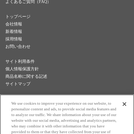
よくあるご質問（FAQ）
トップページ
会社情報
新着情報
採用情報
お問い合わせ
サイト利用条件
個人情報保護方針
商品名称に関する記述
サイトマップ
マクセル株式会社
We use cookies to improve your experience on our website, to
personalize content and ads, to provide social media features and
to analyze our traffic. We share information about your use of our
website with our social media, advertising and analytics partners,
who may combine it with other information that you have
provided to them or that they have collected from your use of