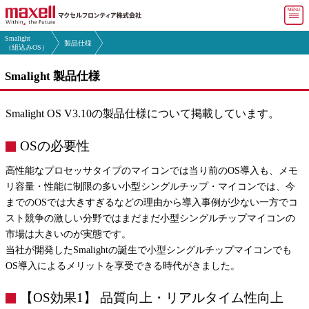
マ
Smalight
製品仕様
マクセルフロンティア トップ
（組込みOS）
Smalight 製品仕様
会社情報
製品・
サービス
Smalight OS V3.10の製品仕様について掲載しています。
よくある
ご質問(FAQ)
OSの必要性
採用情報
高性能なプロセッサタイプのマイコンでは当り前のOS導入も、メモ
リ容量・性能に制限の多い小型シングルチップ・マイコンでは、今
お問い合わせ
までのOSでは大きすぎるなどの理由から導入事例が少ない一方でコ
スト競争の激しい分野ではまだまだ小型シングルチップマイコンの
English
市場は大きいのが実態です。
当社が開発したSmalightの誕生で小型シングルチップマイコンでも
OS導入によるメリットを享受できる時代がきました。
【OS効果1】 品質向上・リアルタイム性向上