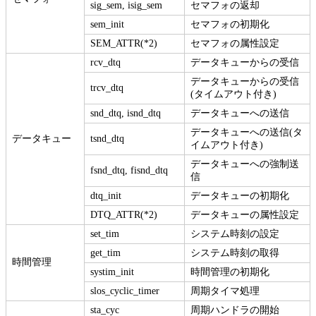
sig_sem, isig_sem
セマフォの返却
sem_init
セマフォの初期化
SEM_ATTR(*2)
セマフォの属性設定
rcv_dtq
データキューからの受信
データキューからの受信
trcv_dtq
(タイムアウト付き)
snd_dtq, isnd_dtq
データキューへの送信
データキューへの送信(タ
データキュー
tsnd_dtq
イムアウト付き)
データキューへの強制送
fsnd_dtq, fisnd_dtq
信
dtq_init
データキューの初期化
DTQ_ATTR(*2)
データキューの属性設定
set_tim
システム時刻の設定
get_tim
システム時刻の取得
時間管理
systim_init
時間管理の初期化
slos_cyclic_timer
周期タイマ処理
sta_cyc
周期ハンドラの開始