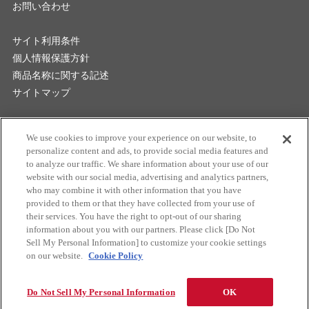
お問い合わせ
サイト利用条件
個人情報保護方針
商品名称に関する記述
サイトマップ
マクセル株式会社
We use cookies to improve your experience on our website, to
personalize content and ads, to provide social media features and
to analyze our traffic. We share information about your use of our
website with our social media, advertising and analytics partners,
who may combine it with other information that you have
provided to them or that they have collected from your use of
their services. You have the right to opt-out of our sharing
お問い合わせ
information about you with our partners. Please click [Do Not
Sell My Personal Information] to customize your cookie settings
on our website.
Cookie Policy
Do Not Sell My Personal Information
OK
Copyright
2026 Maxell Frontier Co., Ltd. All rights reserved.