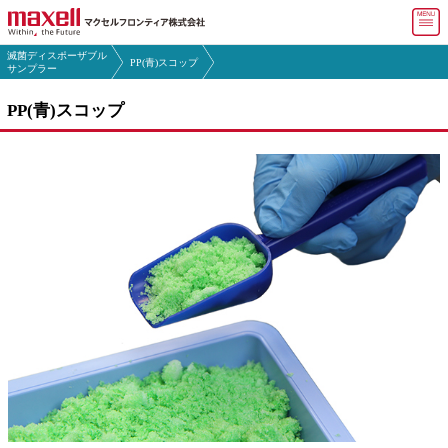
マ
滅菌ディスポーザブル
PP(青)スコップ
マクセルフロンティア トップ
サンプラー
PP(青)スコップ
会社情報
製品・
サービス
よくある
ご質問(FAQ)
採用情報
お問い合わせ
English