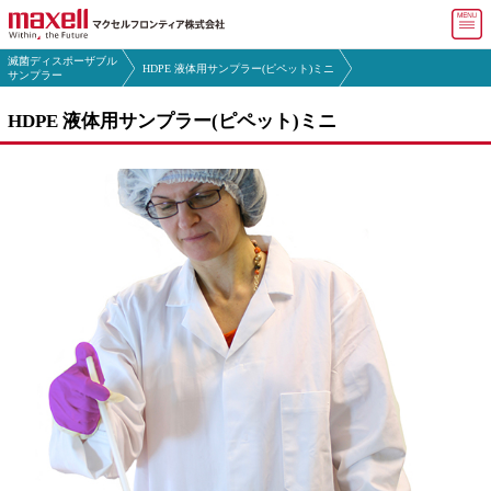
マ
滅菌ディスポーザブル
HDPE 液体用サンプラー(ピペット)ミニ
マクセルフロンティア トップ
サンプラー
HDPE 液体用サンプラー(ピペット)ミニ
会社情報
製品・
サービス
よくある
ご質問(FAQ)
採用情報
お問い合わせ
English