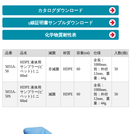
カタログダウンロード
γ線証明書サンプルダウンロード
化学物質耐性表
品番
品名
滅菌
材質
容量(ml)
仕様
入数(個)
全長：
HDPE 液体用
1000mm、
5055A-
サンプラー(ピ
非滅菌
HDPE
60
筒：外径
50
50
ペット)
ミニ
12mm、重
60ml
量：44g
全長：
HDPE 液体用
1000mm、
5055A-
サンプラー(ピ
滅菌
HDPE
60
筒：外径
50
50S
ペット)
ミニ
12mm、重
60ml
量：44g